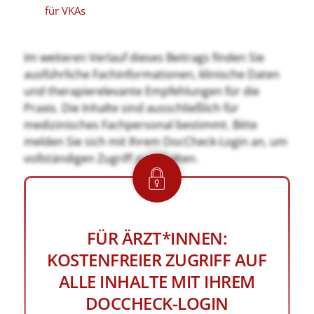
für VKAs
Im weiteren Verlauf dieses Beitrags finden Sie
ausführliche Fachinformationen, klinische Daten
und therapierelevante Empfehlungen für die
Praxis. Die Inhalte sind ausschließlich für
medizinisches Fachpersonal bestimmt. Bitte
melden Sie sich mit Ihrem DocCheck-Login an, um
vollständigen Zugriff zu erhalten.
FÜR ÄRZT*INNEN:
KOSTENFREIER ZUGRIFF AUF
ALLE INHALTE MIT IHREM
DOCCHECK-LOGIN