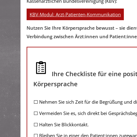
Kassenärztlichen Bundesvereinigung (KBV):
KBV-Modul: Arzt-Patienten-Kommunikation
Nutzen Sie Ihre Körpersprache bewusst – sie die
Verbindung zwischen Ärzt:innen und Patient:inne
Ihre Checkliste für eine posi
Körpersprache
⬜ Nehmen Sie sich Zeit für die Begrüßung und di
⬜ Vermeiden Sie es, sich direkt bei Gesprächsb
⬜ Halten Sie Blickkontakt.
⬜ Bleiben Sie in einer den Patient:innen zugewan