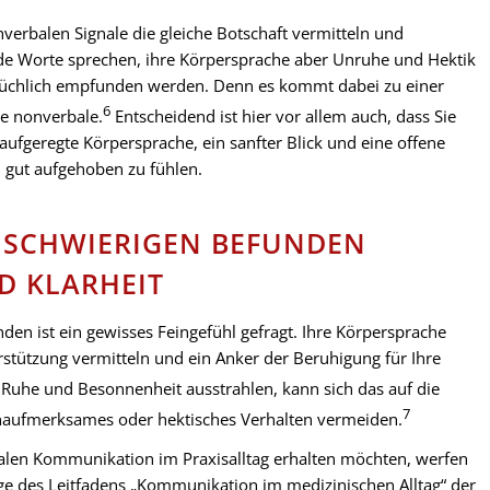
onverbalen Signale die gleiche Botschaft vermitteln und
 Worte sprechen, ihre Körpersprache aber Unruhe und Hektik
sprüchlich empfunden werden. Denn es kommt dabei zu einer
6
e nonverbale.
Entscheidend ist hier vor allem auch, dass Sie
ufgeregte Körpersprache, ein sanfter Blick und eine offene
d gut aufgehoben zu fühlen.
N SCHWIERIGEN BEFUNDEN
D KLARHEIT
den ist ein gewisses Feingefühl gefragt. Ihre Körpersprache
tützung vermitteln und ein Anker der Beruhigung für Ihre
 Ruhe und Besonnenheit ausstrahlen, kann sich das auf die
7
e unaufmerksames oder hektisches Verhalten vermeiden.
alen Kommunikation im Praxisalltag erhalten möchten, werfen
lage des Leitfadens „Kommunikation im medizinischen Alltag“ der