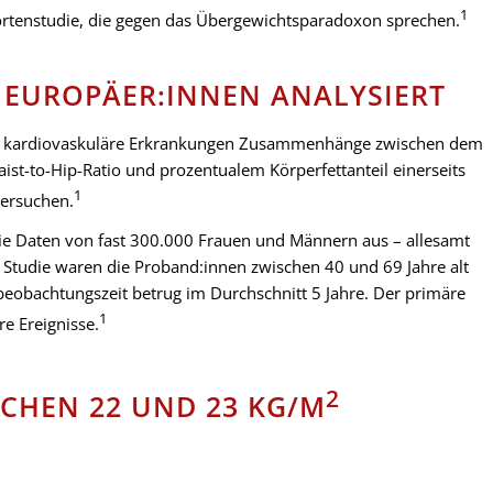
1
hortenstudie, die gegen das Übergewichtsparadoxon sprechen.
 EUROPÄER:INNEN ANALYSIERT
hne kardiovaskuläre Erkrankungen Zusammenhänge zwischen dem
st-to-Hip-Ratio und prozentualem Körperfettanteil einerseits
1
tersuchen.
 die Daten von fast 300.000 Frauen und Männern aus – allesamt
e Studie waren die Proband:innen zwischen 40 und 69 Jahre alt
beobachtungszeit betrug im Durchschnitt 5 Jahre. Der primäre
1
re Ereignisse.
2
SCHEN 22 UND 23 KG/M