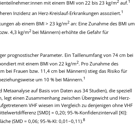
2
1
udienteilnehmer:innen mit einem BMI von 22 bis 23 kg/m
auf.
1
öheren Inzidenz an Herz-Kreislauf-Erkrankungen assoziiert.
2
ankungen ab einem BMI > 23 kg/m
an: Eine Zunahme des BMI um
2
bzw. 4,3 kg/m
bei Männern) erhöhte die Gefahr für
ger prognostischer Parameter. Ein Taillenumfang von 74 cm bei
2
pondiert mit einem BMI von 22 kg/m
. Pro Zunahme des
bei Frauen bzw. 11,4 cm bei Männern) stieg das Risiko für
1
 beziehungsweise um 10 % bei Männern.
d Metaanalyse auf Basis von Daten aus 34 Studien), die speziell
hm, legt einen Zusammenhang zwischen Übergewicht und Herz-
ufgetretenem VHF wiesen im Vergleich zu denjenigen ohne VHF
ttelwertdifferenz [SMD] = 0,20; 95-%-Konfidenzintervall [KI]:
8
läche (SMD = 0,06; 95-%-KI: 0,01−0,11).