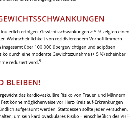
H GEWICHTSSCHWANKUNGEN
inuierlich erfolgen. Gewichtsschwankungen > 5 % zeigten einen
hten Wahrscheinlichkeit von rezidivierendem Vorhofflimmern
n insgesamt über 100.000 übergewichtigen und adipösen
isiko durch eine moderate Gewichtszunahme (+ 5 %) scheinbar
5
ahme reduziert wird.
 BLEIBEN!
bergewicht das kardiovaskuläre Risiko von Frauen und Männern
ng, Fett könne möglicherweise vor Herz-Kreislauf-Erkrankungen
gründlich aufgeräumt werden. Stattdessen sollte jeder versuchen,
lten, um sein kardiovaskuläres Risiko – einschließlich des VHF-