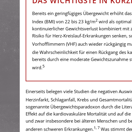
DAS WICHTIGSTE IN KÜRZ
Bereits ein geringfügiges Übergewicht erhöht das
2
Index (BMI) von 22 bis 23 kg/m
wird als optimal
kontinuierlicher Gewichtsverlust kombiniert mit
Risiko für Herz-Kreislauf-Erkrankungen senken,
Vorhofflimmern (VHF) auch wieder rückgängig m
die Wahrscheinlichkeit für einen Rückgang des ka
bereits durch eine moderate Gewichtszunahme st
5
wird.
Einerseits belegen viele Studien die negativen Ausw
Herzinfarkt, Schlaganfall, Krebs und Gesamtmortalitä
sogenannte Übergewichtsparadoxon durch die Literat
Effekt auf die kardiovaskuläre Mortalität und auf di
und zwar insbesondere bei älteren Menschen und bei
1, 7
anderen schweren Erkrankungen.
Was stimmt den