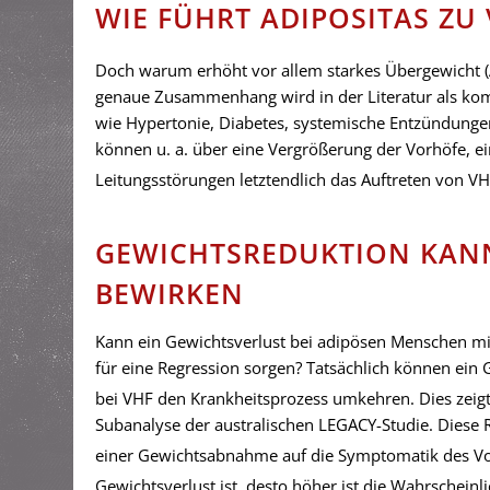
WIE FÜHRT ADIPOSITAS ZU 
Doch warum erhöht vor allem starkes Übergewicht (
genaue Zusammenhang wird in der Literatur als ko
wie Hypertonie, Diabetes, systemische Entzündung
können u. a. über eine Vergrößerung der Vorhöfe, e
Leitungsstörungen letztendlich das Auftreten von V
GEWICHTSREDUKTION KANN
BEWIRKEN
Kann ein Gewichtsverlust bei adipösen Menschen mi
für eine Regression sorgen? Tatsächlich können ein 
bei VHF den Krankheitsprozess umkehren. Dies zeigt
Subanalyse der australischen LEGACY-Studie. Diese Re
einer Gewichtsabnahme auf die Symptomatik des V
Gewichtsverlust ist, desto höher ist die Wahrscheinl