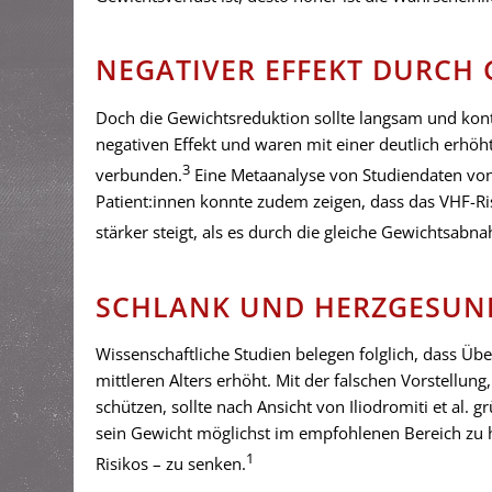
NEGATIVER EFFEKT DURC
Doch die Gewichtsreduktion sollte langsam und kont
negativen Effekt und waren mit einer deutlich erhö
3
verbunden.
Eine Metaanalyse von Studiendaten vo
Patient:innen konnte zudem zeigen, dass das VHF-R
stärker steigt, als es durch die gleiche Gewichtsabn
SCHLANK UND HERZGESUND
Wissenschaftliche Studien belegen folglich, dass Ü
mittleren Alters erhöht. Mit der falschen Vorstellu
schützen, sollte nach Ansicht von Iliodromiti et al. 
sein Gewicht möglichst im empfohlenen Bereich zu ha
1
Risikos – zu senken.