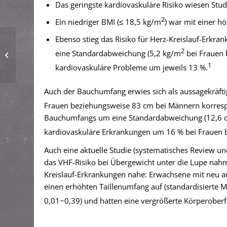
Das geringste kardiovaskuläre Risiko wiesen St
2
Ein niedriger BMI (≤ 18,5 kg/m
) war mit einer h
Ebenso stieg das Risiko für Herz-Kreislauf-Erkr
Kulturelle Vielfalt in der
Arztpraxis – so
2
eine Standardabweichung (5,2 kg/m
bei Frauen 
vermeiden Sie
1
kardiovaskuläre Probleme um jeweils 13 %.
Missverständnis...
Auch der Bauchumfang erwies sich als aussagekräfti
Frauen beziehungsweise 83 cm bei Männern korres
Bauchumfangs um eine Standardabweichung (12,6 cm 
kardiovaskuläre Erkrankungen um 16 % bei Frauen
Auch eine aktuelle Studie (systematisches Review un
das VHF-Risiko bei Übergewicht unter die Lupe na
Kreislauf-Erkrankungen nahe: Erwachsene mit neu a
einen erhöhten Taillenumfang auf (standardisierte Mi
0,01−0,39) und hatten eine vergrößerte Körperoberf