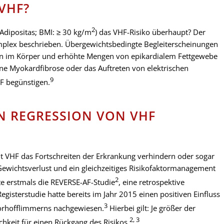
VHF?
2
Adipositas; BMI: ≥ 30 kg/m
) das VHF-Risiko überhaupt? Der
mplex beschrieben. Übergewichtsbedingte Begleiterscheinungen
en im Körper und erhöhte Mengen von epikardialem Fettgewebe
ine Myokardfibrose oder das Auftreten von elektrischen
9
HF begünstigen.
 REGRESSION VON VHF
t VHF das Fortschreiten der Erkrankung verhindern oder sogar
Gewichtsverlust und ein gleichzeitiges Risikofaktormanagement
2
e erstmals die REVERSE-AF-Studie
, eine retrospektive
gisterstudie hatte bereits im Jahr 2015 einen positiven Einfluss
3
orhofflimmerns nachgewiesen.
Hierbei gilt: Je größer der
2, 3
ichkeit für einen Rückgang des Risikos.